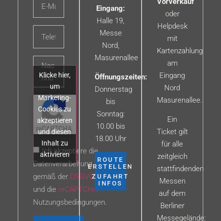
Vorverkauf
Eingang:
oder
Halle 19,
Helpdesk
Messe
mit
Nord,
Kartenzahlung
Masurenallee
am
Klicke hier,
Eingang
Öffnungszeiten:
um
Nord
Donnerstag
Marketing-
Masurenallee.
bis
Cookies zu
Sonntag:
Ein
akzeptieren
10.00 bis
Ticket gilt
und diesen
18.00 Uhr
Inhalt zu
für alle
Ich akzeptiere die
aktivieren
zeitgleich
ROUTE
Datenverarbeitung
ERSTELLEN
stattfindenden
gemäß der
DSGVO
ZUFAHRT
Messen
INFOS
und die
reCAPTCHA
auf dem
Nutzungsbedingungen.
Berliner
Messegelände: