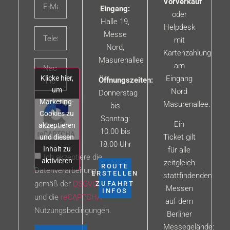
Vorverkauf
Eingang:
oder
Halle 19,
Helpdesk
Messe
mit
Nord,
Kartenzahlung
Masurenallee
am
Klicke hier,
Eingang
Öffnungszeiten:
um
Nord
Donnerstag
Marketing-
Masurenallee.
bis
Cookies zu
Sonntag:
Ein
akzeptieren
10.00 bis
Ticket gilt
und diesen
18.00 Uhr
Inhalt zu
für alle
Ich akzeptiere die
aktivieren
zeitgleich
ROUTE
Datenverarbeitung
ERSTELLEN
stattfindenden
gemäß der
DSGVO
ZUFAHRT
Messen
INFOS
und die
reCAPTCHA
auf dem
Nutzungsbedingungen.
Berliner
Messegelände: