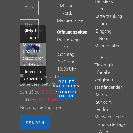
Helpdesk
Messe
mit
Nord,
Kartenzahlung
Masurenallee
am
Klicke hier,
Eingang
Öffnungszeiten:
um
Nord
Donnerstag
Marketing-
Masurenallee.
bis
Cookies zu
Sonntag:
Ein
akzeptieren
10.00 bis
Ticket gilt
und diesen
18.00 Uhr
Inhalt zu
für alle
Ich akzeptiere die
aktivieren
zeitgleich
ROUTE
Datenverarbeitung
ERSTELLEN
stattfindenden
gemäß der
DSGVO
ZUFAHRT
Messen
INFOS
und die
reCAPTCHA
auf dem
Nutzungsbedingungen.
Berliner
Messegelände:
SENDEN
Transportertage,
Auto