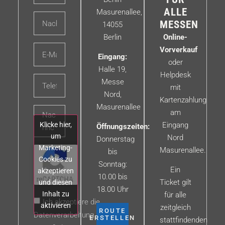
ALLE
Masurenallee,
MESSEN
14055
Berlin
Online-
Vorverkauf
Eingang:
oder
Halle 19,
Helpdesk
Messe
mit
Nord,
Kartenzahlung
Masurenallee
am
Klicke hier,
Eingang
Öffnungszeiten:
um
Nord
Donnerstag
Marketing-
Masurenallee.
bis
Cookies zu
Sonntag:
Ein
akzeptieren
10.00 bis
Ticket gilt
und diesen
18.00 Uhr
Inhalt zu
für alle
Ich akzeptiere die
aktivieren
zeitgleich
ROUTE
Datenverarbeitung
ERSTELLEN
stattfindenden