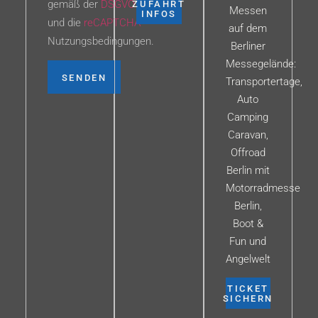
gemäß der
DSGVO
ZUFAHRT
Messen
INFOS
und die
reCAPTCHA
auf dem
Nutzungsbedingungen.
Berliner
Messegelände:
SENDEN
Transportertage,
Auto
Camping
Caravan,
Offroad
Berlin mit
Motorradmesse
Berlin,
Boot &
Fun und
Angelwelt
TICKET
SICHERN