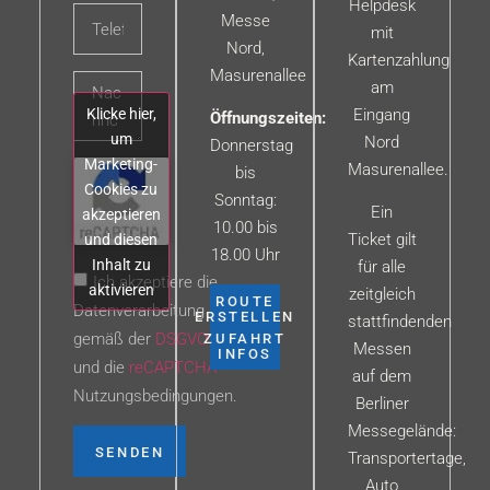
Helpdesk
Messe
mit
Nord,
Kartenzahlung
Masurenallee
am
Klicke hier,
Eingang
Öffnungszeiten:
um
Nord
Donnerstag
Marketing-
Masurenallee.
bis
Cookies zu
Sonntag:
Ein
akzeptieren
10.00 bis
Ticket gilt
und diesen
18.00 Uhr
Inhalt zu
für alle
Ich akzeptiere die
aktivieren
zeitgleich
ROUTE
Datenverarbeitung
ERSTELLEN
stattfindenden
gemäß der
DSGVO
ZUFAHRT
Messen
INFOS
und die
reCAPTCHA
auf dem
Nutzungsbedingungen.
Berliner
Messegelände:
SENDEN
Transportertage,
Auto