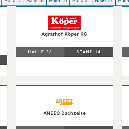
Halle 17
Halle 18
Halle 20
Halle 21
Halle 22
Hall
Agrarhof Köper KG
HALLE 23
STAND 14
ANEES Dachzelte