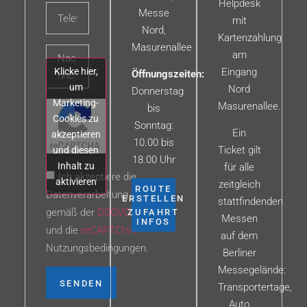
Helpdesk
Messe
mit
Nord,
Kartenzahlung
Masurenallee
am
Klicke hier,
Eingang
Öffnungszeiten:
um
Nord
Donnerstag
Marketing-
Masurenallee.
bis
Cookies zu
Sonntag:
Ein
akzeptieren
10.00 bis
Ticket gilt
und diesen
18.00 Uhr
Inhalt zu
für alle
Ich akzeptiere die
aktivieren
zeitgleich
ROUTE
Datenverarbeitung
ERSTELLEN
stattfindenden
gemäß der
DSGVO
ZUFAHRT
Messen
INFOS
und die
reCAPTCHA
auf dem
Nutzungsbedingungen.
Berliner
Messegelände:
SENDEN
Transportertage,
Auto