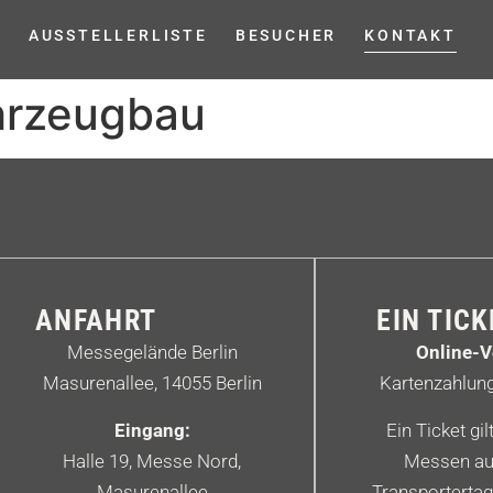
R
AUSSTELLERLISTE
BESUCHER
KONTAKT
hrzeugbau
ANFAHRT
EIN TIC
Messegelände Berlin
Online-V
Masurenallee, 14055 Berlin
Kartenzahlun
Eingang:
Ein Ticket gil
Halle 19, Messe Nord,
Messen au
Masurenallee
Transportertag