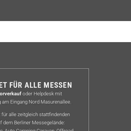
KET FÜR ALLE MESSEN
orverkauf
oder Helpdesk mit
g am Eingang Nord Masurenallee.
t für alle zeitgleich stattfindenden
f dem Berliner Messegelände:
e, Auto Camping Caravan, Offroad