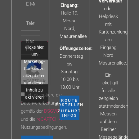
Vorverkauf
Eingang:
oder
Halle 19,
Helpdesk
Messe
mit
Nord,
Kartenzahlung
Masurenallee
am
Klicke hier,
Eingang
Öffnungszeiten:
um
Nord
Donnerstag
Marketing-
Masurenallee.
bis
Cookies zu
Sonntag:
Ein
akzeptieren
10.00 bis
Ticket gilt
und diesen
18.00 Uhr
Inhalt zu
für alle
Ich akzeptiere die
aktivieren
zeitgleich
ROUTE
Datenverarbeitung
ERSTELLEN
stattfindenden
gemäß der
DSGVO
ZUFAHRT
Messen
INFOS
und die
reCAPTCHA
auf dem
Nutzungsbedingungen.
Berliner
Messegelände: