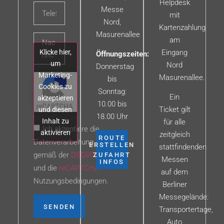
Helpdesk
Messe
mit
Nord,
Kartenzahlung
Masurenallee
am
Klicke hier,
Eingang
Öffnungszeiten:
um
Nord
Donnerstag
Marketing-
Masurenallee.
bis
Cookies zu
Sonntag:
Ein
akzeptieren
10.00 bis
Ticket gilt
und diesen
18.00 Uhr
Inhalt zu
für alle
Ich akzeptiere die
aktivieren
zeitgleich
ROUTE
Datenverarbeitung
ERSTELLEN
stattfindenden
gemäß der
DSGVO
ZUFAHRT
Messen
INFOS
und die
reCAPTCHA
auf dem
Nutzungsbedingungen.
Berliner
Messegelände:
SENDEN
Transportertage,
Auto