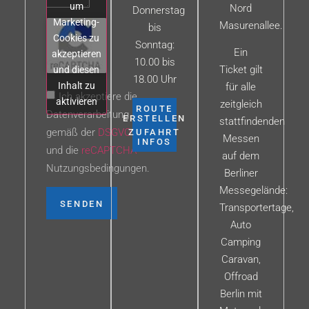
um
Nord
Donnerstag
Marketing-
Masurenallee.
bis
Cookies zu
Sonntag:
Ein
akzeptieren
10.00 bis
Ticket gilt
und diesen
18.00 Uhr
Inhalt zu
für alle
Ich akzeptiere die
aktivieren
zeitgleich
ROUTE
Datenverarbeitung
ERSTELLEN
stattfindenden
gemäß der
DSGVO
ZUFAHRT
Messen
INFOS
und die
reCAPTCHA
auf dem
Nutzungsbedingungen.
Berliner
Messegelände:
SENDEN
Transportertage,
Auto
Camping
Caravan,
Offroad
Berlin mit