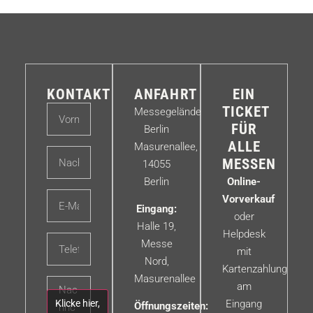
KONTAKT
ANFAHRT
EIN
TICKET
Messegelände
FÜR
Berlin
ALLE
Masurenallee,
MESSEN
14055
Berlin
Online-
Vorverkauf
Eingang:
oder
Halle 19,
Helpdesk
Messe
mit
Nord,
Kartenzahlung
Masurenallee
am
Klicke hier,
Eingang
Öffnungszeiten: